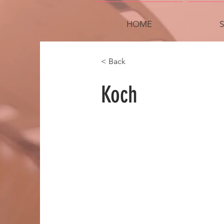
HOME
< Back
Koch