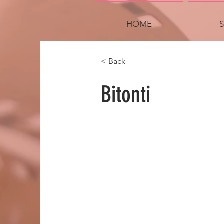
HOME
< Back
Bitonti