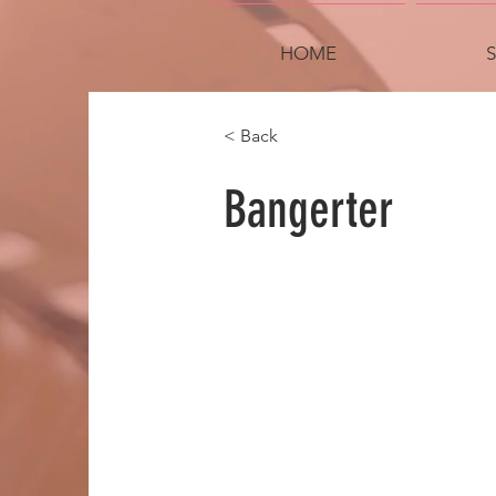
HOME
< Back
Bangerter