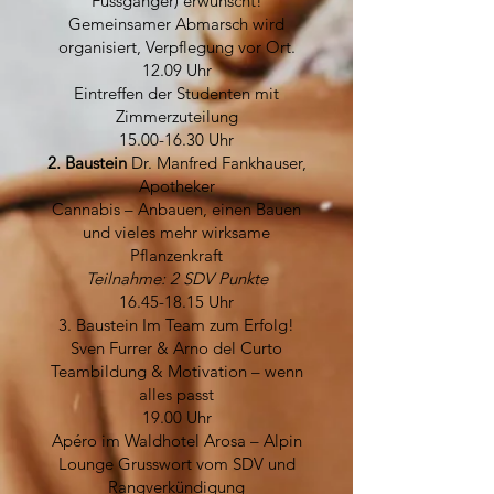
Fussgänger) erwünscht!
Gemeinsamer Abmarsch wird
organisiert, Verpflegung vor Ort.
12.09 Uhr
Eintreffen der Studenten mit
Zimmerzuteilung
15.00-16.30
Uhr
2. Baustein
Dr. Manfred Fankhauser,
Apotheker
Cannabis – Anbauen, einen Bauen
und vieles mehr wirksame
Pflanzenkraft
Teilnahme: 2 SDV Punkte
16.45-18.15
Uhr
3. Baustein Im Team zum Erfolg!
Sven Furrer & Arno del Curto
Teambildung & Motivation – wenn
alles passt
19.00 Uhr
Apéro im Waldhotel Arosa – Alpin
Lounge Grusswort vom SDV und
Rangverkündigung